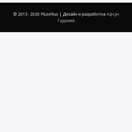
© 2013- 2026 PluseRus | Дизайн и разработка
Афсун
Гаджиев